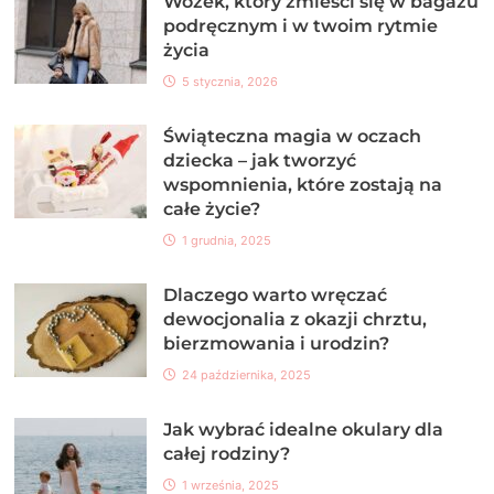
Wózek, który zmieści się w bagażu
podręcznym i w twoim rytmie
życia
5 stycznia, 2026
Świąteczna magia w oczach
dziecka – jak tworzyć
wspomnienia, które zostają na
całe życie?
1 grudnia, 2025
Dlaczego warto wręczać
dewocjonalia z okazji chrztu,
bierzmowania i urodzin?
24 października, 2025
Jak wybrać idealne okulary dla
całej rodziny?
1 września, 2025