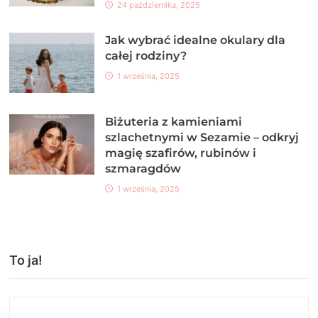
24 października, 2025
Jak wybrać idealne okulary dla
całej rodziny?
1 września, 2025
Biżuteria z kamieniami
szlachetnymi w Sezamie – odkryj
magię szafirów, rubinów i
szmaragdów
1 września, 2025
To ja!