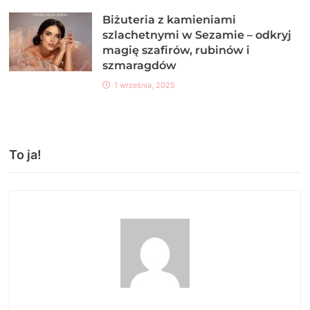
Biżuteria z kamieniami
szlachetnymi w Sezamie – odkryj
magię szafirów, rubinów i
szmaragdów
1 września, 2025
To ja!