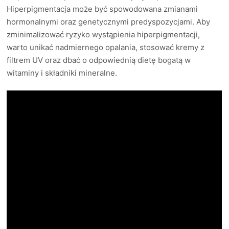
Hiperpigmentacja może być spowodowana zmianami
hormonalnymi oraz genetycznymi predyspozycjami. Aby
zminimalizować ryzyko wystąpienia hiperpigmentacji,
warto unikać nadmiernego opalania, stosować kremy z
filtrem UV oraz dbać o odpowiednią dietę bogatą w
witaminy i składniki mineralne.