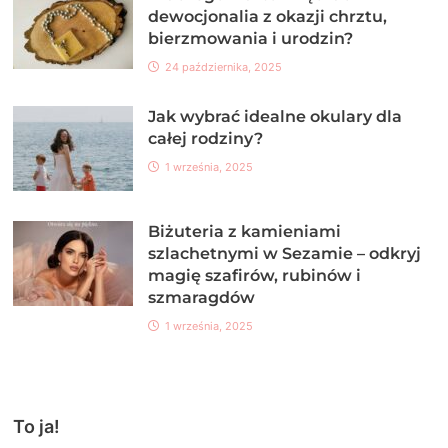
dewocjonalia z okazji chrztu,
bierzmowania i urodzin?
24 października, 2025
Jak wybrać idealne okulary dla
całej rodziny?
1 września, 2025
Biżuteria z kamieniami
szlachetnymi w Sezamie – odkryj
magię szafirów, rubinów i
szmaragdów
1 września, 2025
To ja!