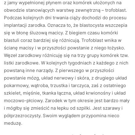
z jamy wypełnionej płynem oraz komórek ułożonych na
obwodzie stanowiących warstwę zewnętrzną – trofoblast.
Podczas kolejnych dni trwania ciąży dochodzi do procesu
implantacji zarodka. Oznacza to, że blastocysta wszczepia
się w błonę śluzową macicy. Z biegiem czasu komórki
blastuli coraz bardziej się różnicują. Trofoblast wnika w
ścianę macisy i w przyszłości powstanie z niego łożysko.
Węzeł zarodkowy różnicuję się na trzy grupy komórek tzw.
listki zarodkowe. W kolejnych tygodniach z każdego z nich
powstaną inne narządy. Z pierwszego w przyszłości
powstanie mózg, układ nerwowy i skóra, z drugiego układ
pokarmowy, wątroba, trzustka i tarczyca, zaś z ostatniego
szkielet, mięśnie, tkanka łączna, układ krwionośny i układ
moczowo-płciowy. Zarodek w tym okresie jest bardzo mały
i mógłby się zmieścić na łepku od szpilki. Jest szarawy i
półprzezroczysty. Swoim wyglądem przypomina nieco
meduzę.