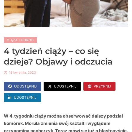
CIĄŻA I PORÓD
4 tydzień ciąży – co się
dzieje? Objawy i odczucia
18 kwietnia, 2023
UDOSTĘPNIJ
UDOSTĘPNIJ
PRZYPNIJ
UDOSTĘPNIJ
W 4. tygodniu ciąży można obserwować dalszy podział
komórek. Morula zmienia swój kształt i wyglądem
przypomina pęcherzyk. Teraz mówi się już o blastocyście.