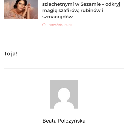
szlachetnymi w Sezamie – odkryj
magię szafirów, rubinów i
szmaragdów
1 września, 2025
To ja!
Beata Polczyńska