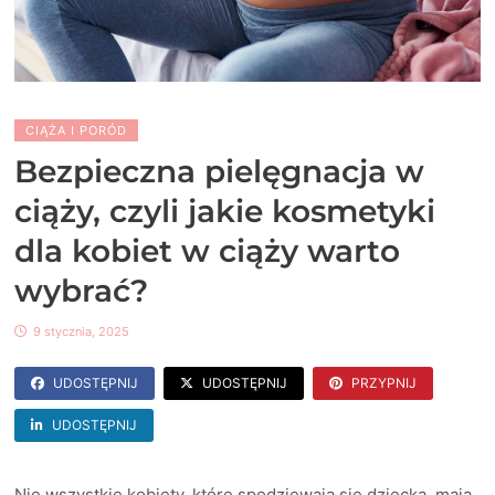
CIĄŻA I PORÓD
Bezpieczna pielęgnacja w
ciąży, czyli jakie kosmetyki
dla kobiet w ciąży warto
wybrać?
9 stycznia, 2025
UDOSTĘPNIJ
UDOSTĘPNIJ
PRZYPNIJ
UDOSTĘPNIJ
Nie wszystkie kobiety, które spodziewają się dziecka, mają