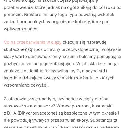
W okresie ciąży na skórze często pojawiają się
przebarwienia, które jednak na ogół znikają do pół roku po
porodzie. Niektóre zmiany tego typu powstają wskutek
zmian hormonalnych w organizmie kobiety, inne pod
wpływem słońca.
Co na przebarwienia w ciąży
okazuje się naprawdę
skuteczne? Oprócz ochrony przeciwsłonecznej, w okresie
ciąży warto stosować kremy, serum i balsamy pomagające
pozbyć się zmian pigmentacyjnych. W ich składzie mogą
znaleźć się stabilne formy witaminy C, niacynamid i
łagodnie działające kwasy w niskim stężeniu, o których
wspomniano powyżej.
Zastanawiasz się nad tym, czy będąc w ciąży można
stosować samoopalacze? Wbrew pozorom, kosmetyki
z DHA (Dihydroxyacetone) są bezpieczne w tym okresie i
nie powodują trwałych przebarwień skóry. Substancja ta
wiąże się z martwymi komórkami naskórka na i nadaje im