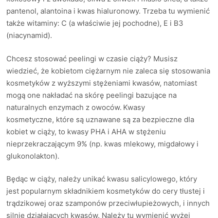
pantenol, alantoina i kwas hialuronowy. Trzeba tu wymienić
także witaminy: C (a właściwie jej pochodne), E i B3
(niacynamid).
Chcesz stosować peelingi w czasie ciąży? Musisz
wiedzieć, że kobietom ciężarnym nie zaleca się stosowania
kosmetyków z wyższymi stężeniami kwasów, natomiast
mogą one nakładać na skórę peelingi bazujące na
naturalnych enzymach z owoców.
Kwasy
kosmetyczne, które są uznawane są za bezpieczne dla
kobiet w ciąży, to kwasy PHA i AHA w stężeniu
nieprzekraczającym 9% (np. kwas mlekowy, migdałowy i
glukonolakton).
Będąc w ciąży, należy unikać kwasu salicylowego, który
jest popularnym składnikiem kosmetyków do cery tłustej i
trądzikowej oraz szamponów przeciwłupieżowych, i innych
silnie działających kwasów. Należy tu wymienić wyżej