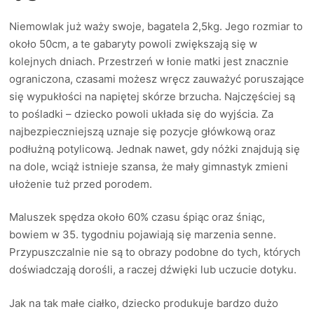
Niemowlak już waży swoje, bagatela 2,5kg. Jego rozmiar to
około 50cm, a te gabaryty powoli zwiększają się w
kolejnych dniach. Przestrzeń w łonie matki jest znacznie
ograniczona, czasami możesz wręcz zauważyć poruszające
się wypukłości na napiętej skórze brzucha. Najczęściej są
to pośladki – dziecko powoli układa się do wyjścia. Za
najbezpieczniejszą uznaje się pozycje główkową oraz
podłużną potylicową. Jednak nawet, gdy nóżki znajdują się
na dole, wciąż istnieje szansa, że mały gimnastyk zmieni
ułożenie tuż przed porodem.
Maluszek spędza około 60% czasu śpiąc oraz śniąc,
bowiem w 35. tygodniu pojawiają się marzenia senne.
Przypuszczalnie nie są to obrazy podobne do tych, których
doświadczają dorośli, a raczej dźwięki lub uczucie dotyku.
Jak na tak małe ciałko, dziecko produkuje bardzo dużo