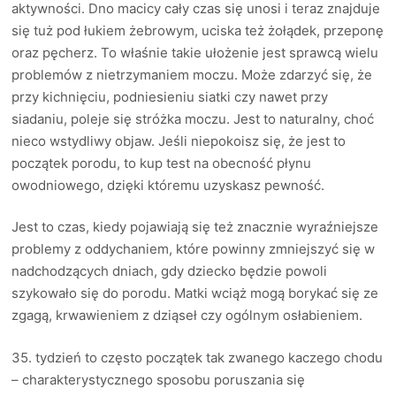
aktywności. Dno macicy cały czas się unosi i teraz znajduje
się tuż pod łukiem żebrowym, uciska też żołądek, przeponę
oraz pęcherz. To właśnie takie ułożenie jest sprawcą wielu
problemów z nietrzymaniem moczu. Może zdarzyć się, że
przy kichnięciu, podniesieniu siatki czy nawet przy
siadaniu, poleje się stróżka moczu. Jest to naturalny, choć
nieco wstydliwy objaw. Jeśli niepokoisz się, że jest to
początek porodu, to kup test na obecność płynu
owodniowego, dzięki któremu uzyskasz pewność.
Jest to czas, kiedy pojawiają się też znacznie wyraźniejsze
problemy z oddychaniem, które powinny zmniejszyć się w
nadchodzących dniach, gdy dziecko będzie powoli
szykowało się do porodu. Matki wciąż mogą borykać się ze
zgagą, krwawieniem z dziąseł czy ogólnym osłabieniem.
35. tydzień to często początek tak zwanego kaczego chodu
– charakterystycznego sposobu poruszania się