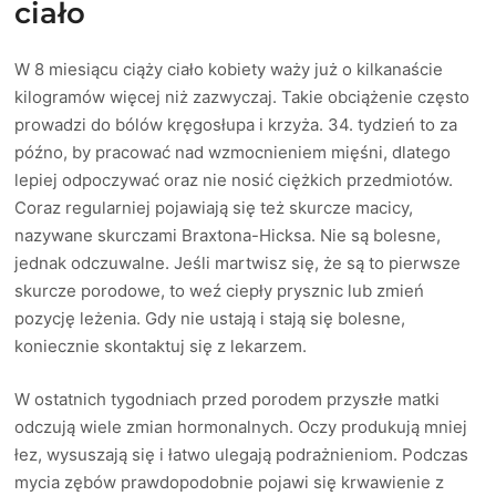
ciało
W 8 miesiącu ciąży ciało kobiety waży już o kilkanaście
kilogramów więcej niż zazwyczaj. Takie obciążenie często
prowadzi do bólów kręgosłupa i krzyża. 34. tydzień to za
późno, by pracować nad wzmocnieniem mięśni, dlatego
lepiej odpoczywać oraz nie nosić ciężkich przedmiotów.
Coraz regularniej pojawiają się też skurcze macicy,
nazywane skurczami Braxtona-Hicksa. Nie są bolesne,
jednak odczuwalne. Jeśli martwisz się, że są to pierwsze
skurcze porodowe, to weź ciepły prysznic lub zmień
pozycję leżenia. Gdy nie ustają i stają się bolesne,
koniecznie skontaktuj się z lekarzem.
W ostatnich tygodniach przed porodem przyszłe matki
odczują wiele zmian hormonalnych. Oczy produkują mniej
łez, wysuszają się i łatwo ulegają podrażnieniom. Podczas
mycia zębów prawdopodobnie pojawi się krwawienie z