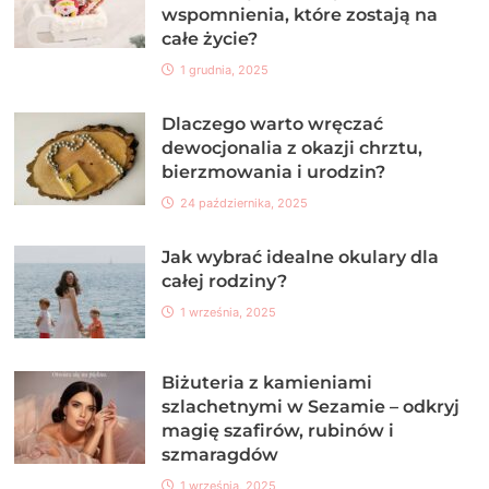
wspomnienia, które zostają na
całe życie?
1 grudnia, 2025
Dlaczego warto wręczać
dewocjonalia z okazji chrztu,
bierzmowania i urodzin?
24 października, 2025
Jak wybrać idealne okulary dla
całej rodziny?
1 września, 2025
Biżuteria z kamieniami
szlachetnymi w Sezamie – odkryj
magię szafirów, rubinów i
szmaragdów
1 września, 2025