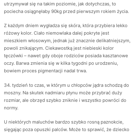
utrzymywał się na takim poziomie, jak dotychczas, to
pociecha osiągnęłaby 90kg przed pierwszym rokiem życia.
Z każdym dniem wygładza się skóra, która przybiera lekko
różowy kolor. Ciało niemowlaka dalej pokryte jest
mieszkiem włosowym, jednak już znacznie delikatniejszym,
powoli znikającym. Ciekawostką jest niebieski kolor
tęczówki – nawet gdy oboje rodziców posiada kasztanowe
oczy. Barwa zmienia się w kilka tygodni po urodzeniu,
bowiem proces pigmentacji nadal trwa.
34. tydzień to czas, w którym u chłopców jądra schodzą do
moszny. Na skutek nadmiaru płynu może przybrać duży
rozmiar, ale obrzęd szybko zniknie i wszystko powróci do
normy.
U niektórych maluchów bardzo szybko rosną paznokcie,
sięgając poza opuszki palców. Może to sprawić, że dziecko