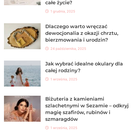
całe życie?
1 grudnia, 2025
Dlaczego warto wręczać
dewocjonalia z okazji chrztu,
bierzmowania i urodzin?
24 października, 2025
Jak wybrać idealne okulary dla
całej rodziny?
1 września, 2025
Biżuteria z kamieniami
szlachetnymi w Sezamie – odkryj
magię szafirów, rubinów i
szmaragdów
1 września, 2025