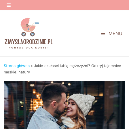
Przejdź
do
MENU
treści
MENU
Strona główna
»
Jakie czułości lubią mężczyźni? Odkryj tajemnice
męskiej natury