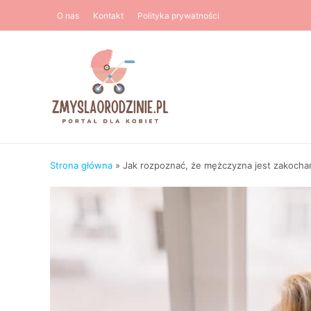
Przejdź
O nas
Kontakt
Polityka prywatności
do
treści
Strona główna
»
Jak rozpoznać, że mężczyzna jest zakocha