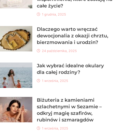
całe życie?
1 grudnia, 2025
Dlaczego warto wręczać
dewocjonalia z okazji chrztu,
bierzmowania i urodzin?
24 października, 2025
Jak wybrać idealne okulary
dla całej rodziny?
1 września, 2025
Biżuteria z kamieniami
szlachetnymi w Sezamie –
odkryj magię szafirów,
rubinów i szmaragdów
1 września, 2025