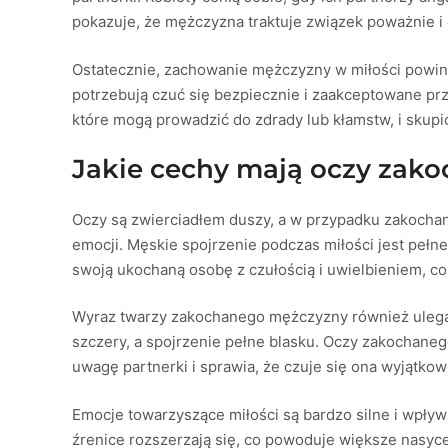
pokazuje, że mężczyzna traktuje związek poważnie i c
Ostatecznie, zachowanie mężczyzny w miłości powinn
potrzebują czuć się bezpiecznie i zaakceptowane pr
które mogą prowadzić do zdrady lub kłamstw, i skupi
Jakie cechy mają oczy zak
Oczy są zwierciadłem duszy, a w przypadku zakocha
emocji. Męskie spojrzenie podczas miłości jest pełne
swoją ukochaną osobę z czułością i uwielbieniem, co s
Wyraz twarzy zakochanego mężczyzny również ulega z
szczery, a spojrzenie pełne blasku. Oczy zakochanego
uwagę partnerki i sprawia, że czuje się ona wyjątko
Emocje towarzyszące miłości są bardzo silne i wpły
źrenice rozszerzają się, co powoduje większe nasycen