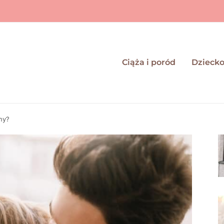
Ciąża i poród
Dzieck
ny?