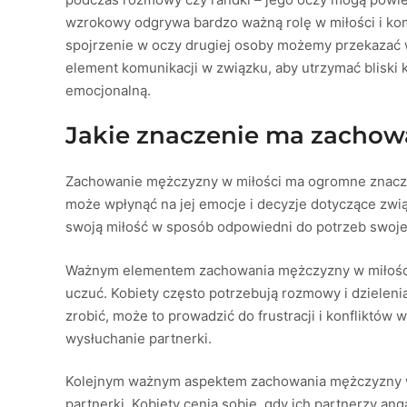
wzrokowy odgrywa bardzo ważną rolę w miłości i kom
spojrzenie w oczy drugiej osoby możemy przekazać wi
element komunikacji w związku, aby utrzymać bliski
emocjonalną.
Jakie znaczenie ma zachow
Zachowanie mężczyzny w miłości ma ogromne znaczen
może wpłynąć na jej emocje i decyzje dotyczące zwi
swoją miłość w sposób odpowiedni do potrzeb swojej
Ważnym elementem zachowania mężczyzny w miłości j
uczuć. Kobiety często potrzebują rozmowy i dzielenia
zrobić, może to prowadzić do frustracji i konfliktów
wysłuchanie partnerki.
Kolejnym ważnym aspektem zachowania mężczyzny w mi
partnerki. Kobiety cenią sobie, gdy ich partnerzy angaż