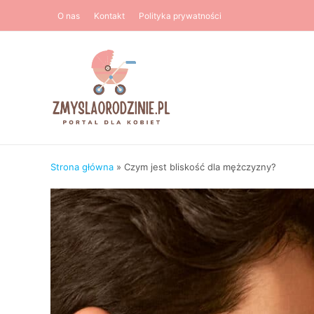
Przejdź
O nas
Kontakt
Polityka prywatności
do
treści
Strona główna
»
Czym jest bliskość dla mężczyzny?