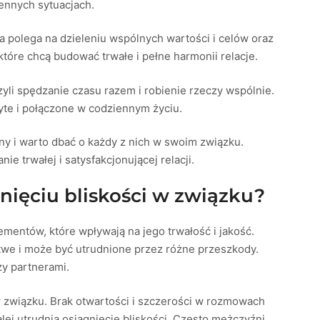
iennych sytuacjach.
a polega na dzieleniu wspólnych wartości i celów oraz
które chcą budować trwałe i pełne harmonii relacje.
zyli spędzanie czasu razem i robienie rzeczy wspólnie.
yte i połączone w codziennym życiu.
żny i warto dbać o każdy z nich w swoim związku.
e trwałej i satysfakcjonującej relacji.
nięciu bliskości w związku?
ementów, które wpływają na jego trwałość i jakość.
łatwe i może być utrudnione przez różne przeszkody.
zy partnerami.
w związku. Brak otwartości i szczerości w rozmowach
lej utrudnia osiągnięcie bliskości. Często mężczyźni