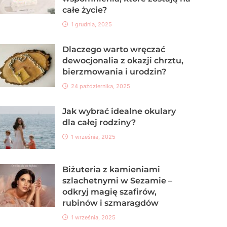
całe życie?
1 grudnia, 2025
Dlaczego warto wręczać
dewocjonalia z okazji chrztu,
bierzmowania i urodzin?
24 października, 2025
Jak wybrać idealne okulary
dla całej rodziny?
1 września, 2025
Biżuteria z kamieniami
szlachetnymi w Sezamie –
odkryj magię szafirów,
rubinów i szmaragdów
1 września, 2025