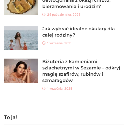
dewocjonalia z okazji chrztu,
bierzmowania i urodzin?
24 października, 2025
Jak wybrać idealne okulary dla
całej rodziny?
1 września, 2025
Biżuteria z kamieniami
szlachetnymi w Sezamie – odkryj
magię szafirów, rubinów i
szmaragdów
1 września, 2025
To ja!