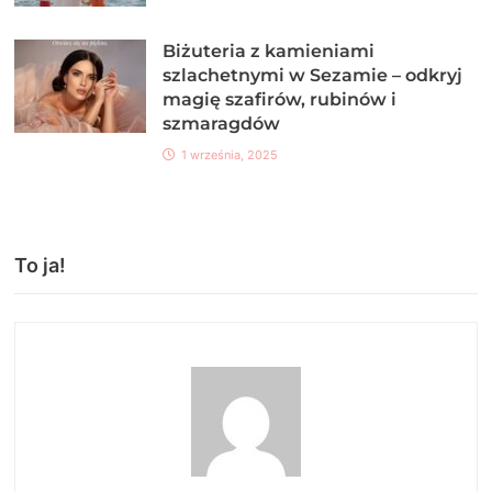
Biżuteria z kamieniami
szlachetnymi w Sezamie – odkryj
magię szafirów, rubinów i
szmaragdów
1 września, 2025
To ja!