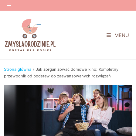
Przejdź
do
MENU
treści
MENU
Strona główna
»
Jak zorganizować domowe kino: Kompletny
przewodnik od podstaw do zaawansowanych rozwiązań