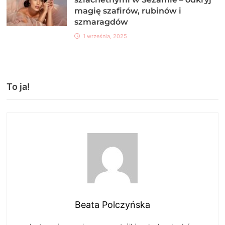
magię szafirów, rubinów i
szmaragdów
1 września, 2025
To ja!
Beata Polczyńska