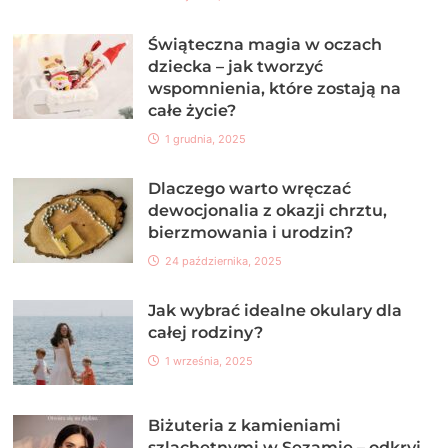
Świąteczna magia w oczach
dziecka – jak tworzyć
wspomnienia, które zostają na
całe życie?
1 grudnia, 2025
Dlaczego warto wręczać
dewocjonalia z okazji chrztu,
bierzmowania i urodzin?
24 października, 2025
Jak wybrać idealne okulary dla
całej rodziny?
1 września, 2025
Biżuteria z kamieniami
szlachetnymi w Sezamie – odkryj