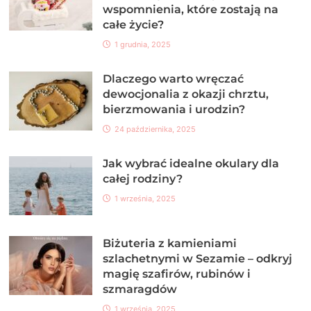
wspomnienia, które zostają na
całe życie?
1 grudnia, 2025
Dlaczego warto wręczać
dewocjonalia z okazji chrztu,
bierzmowania i urodzin?
24 października, 2025
Jak wybrać idealne okulary dla
całej rodziny?
1 września, 2025
Biżuteria z kamieniami
szlachetnymi w Sezamie – odkryj
magię szafirów, rubinów i
szmaragdów
1 września, 2025