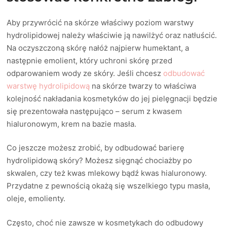
Aby przywrócić na skórze właściwy poziom warstwy
hydrolipidowej należy właściwie ją nawilżyć oraz natłuścić.
Na oczyszczoną skórę nałóż najpierw humektant, a
następnie emolient, który uchroni skórę przed
odparowaniem wody ze skóry. Jeśli chcesz
odbudować
warstwę hydrolipidową
na skórze twarzy to właściwa
kolejność nakładania kosmetyków do jej pielęgnacji będzie
się prezentowała następująco – serum z kwasem
hialuronowym, krem na bazie masła.
Co jeszcze możesz zrobić, by odbudować barierę
hydrolipidową skóry? Możesz sięgnąć chociażby po
skwalen, czy też kwas mlekowy bądź kwas hialuronowy.
Przydatne z pewnością okażą się wszelkiego typu masła,
oleje, emolienty.
Często, choć nie zawsze w kosmetykach do odbudowy