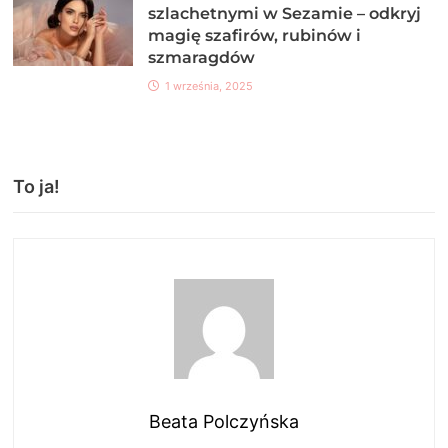
szlachetnymi w Sezamie – odkryj
magię szafirów, rubinów i
szmaragdów
1 września, 2025
To ja!
Beata Polczyńska