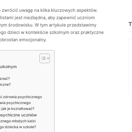
o zwrócić uwagę na kilka kluczowych aspektów.
listami jest niezbędna, aby zapewnić uczniom
T
wym środowisku. W tym artykule przedstawimy
go dzieci w kontekście szkolnym oraz praktyczne
dobrostan emocjonalny.
 szkolnym
oznać?
iczne?
ki zdrowia psychicznego
owia psychicznego
 jak je kształtować?
 psychiczne uczniów
cznego młodych ludzi
go dziecka w szkole?