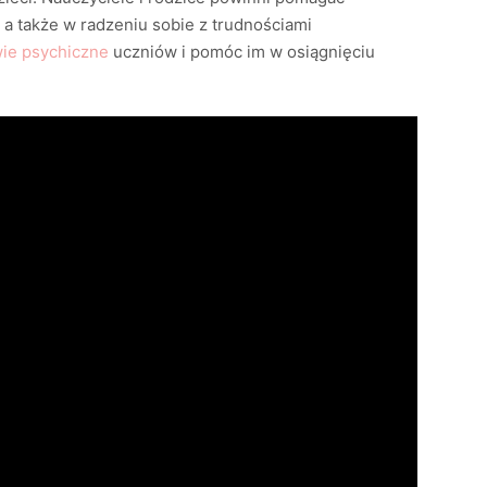
a także w radzeniu sobie z trudnościami
ie psychiczne
uczniów i pomóc im w osiągnięciu