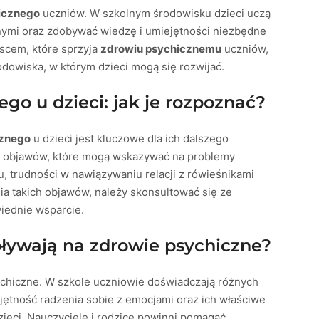
icznego
uczniów. W szkolnym środowisku dzieci uczą
nnymi oraz zdobywać wiedzę i umiejętności niezbędne
jscem, które sprzyja
zdrowiu psychicznemu
uczniów,
dowiska, w którym dzieci mogą się rozwijać.
go u dzieci: jak je rozpoznać?
cznego
u dzieci jest kluczowe dla ich dalszego
mi objawów, które mogą wskazywać na problemy
, trudności w nawiązywaniu relacji z rówieśnikami
a takich objawów, należy skonsultować się ze
wiednie wsparcie.
pływają na zdrowie psychiczne?
ychiczne. W szkole uczniowie doświadczają różnych
iejętność radzenia sobie z emocjami oraz ich właściwe
ieci. Nauczyciele i rodzice powinni pomagać