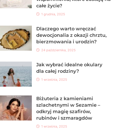
całe życie?
1 grudnia, 2025
Dlaczego warto wręczać
dewocjonalia z okazji chrztu,
bierzmowania i urodzin?
24 października, 2025
Jak wybrać idealne okulary
dla całej rodziny?
1 września, 2025
Biżuteria z kamieniami
szlachetnymi w Sezamie –
odkryj magię szafirów,
rubinów i szmaragdów
1 września, 2025