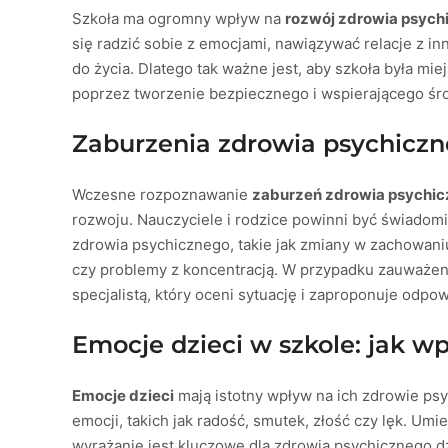
Szkoła ma ogromny wpływ na
rozwój zdrowia psych
się radzić sobie z emocjami, nawiązywać relacje z i
do życia. Dlatego tak ważne jest, aby szkoła była mie
poprzez tworzenie bezpiecznego i wspierającego śro
Zaburzenia zdrowia psychiczne
Wczesne rozpoznawanie
zaburzeń zdrowia psychi
rozwoju. Nauczyciele i rodzice powinni być świado
zdrowia psychicznego, takie jak zmiany w zachowaniu
czy problemy z koncentracją. W przypadku zauważeni
specjalistą, który oceni sytuację i zaproponuje odpo
Emocje dzieci w szkole: jak w
Emocje dzieci
mają istotny wpływ na ich zdrowie ps
emocji, takich jak radość, smutek, złość czy lęk. Um
wyrażanie jest kluczowe dla zdrowia psychicznego dz