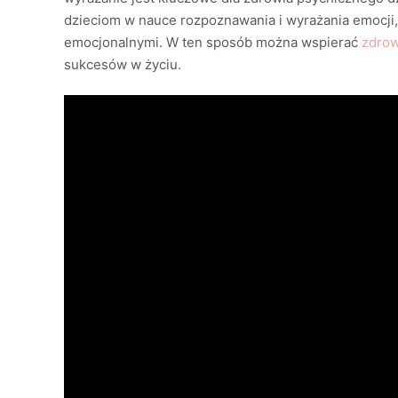
dzieciom w nauce rozpoznawania i wyrażania emocji, 
emocjonalnymi. W ten sposób można wspierać
zdrow
sukcesów w życiu.