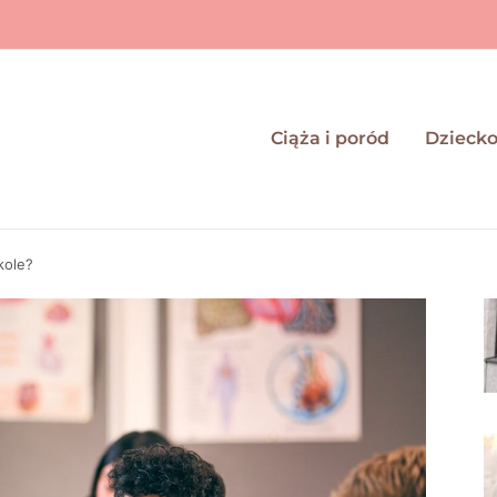
Ciąża i poród
Dzieck
kole?