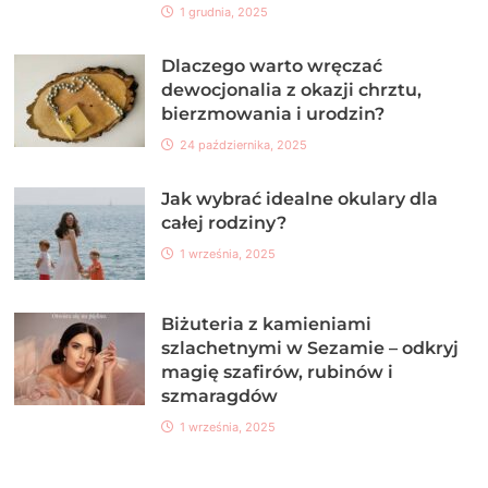
1 grudnia, 2025
Dlaczego warto wręczać
dewocjonalia z okazji chrztu,
bierzmowania i urodzin?
24 października, 2025
Jak wybrać idealne okulary dla
całej rodziny?
1 września, 2025
Biżuteria z kamieniami
szlachetnymi w Sezamie – odkryj
magię szafirów, rubinów i
szmaragdów
1 września, 2025