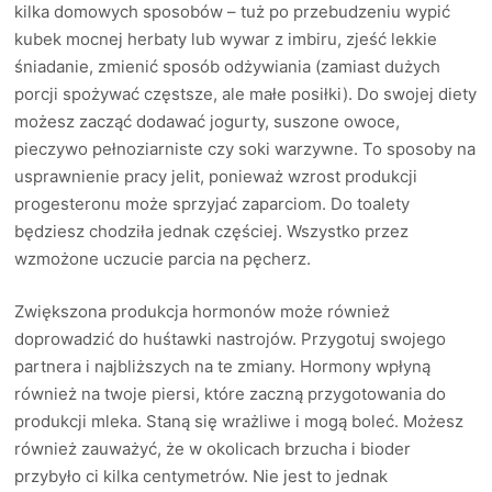
kilka domowych sposobów – tuż po przebudzeniu wypić
kubek mocnej herbaty lub wywar z imbiru, zjeść lekkie
śniadanie, zmienić sposób odżywiania (zamiast dużych
porcji spożywać częstsze, ale małe posiłki). Do swojej diety
możesz zacząć dodawać jogurty, suszone owoce,
pieczywo pełnoziarniste czy soki warzywne. To sposoby na
usprawnienie pracy jelit, ponieważ wzrost produkcji
progesteronu może sprzyjać zaparciom. Do toalety
będziesz chodziła jednak częściej. Wszystko przez
wzmożone uczucie parcia na pęcherz.
Zwiększona produkcja hormonów może również
doprowadzić do huśtawki nastrojów. Przygotuj swojego
partnera i najbliższych na te zmiany. Hormony wpłyną
również na twoje piersi, które zaczną przygotowania do
produkcji mleka. Staną się wrażliwe i mogą boleć. Możesz
również zauważyć, że w okolicach brzucha i bioder
przybyło ci kilka centymetrów. Nie jest to jednak