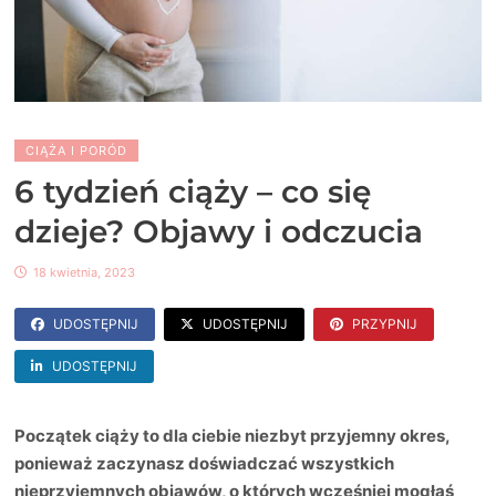
CIĄŻA I PORÓD
6 tydzień ciąży – co się
dzieje? Objawy i odczucia
18 kwietnia, 2023
UDOSTĘPNIJ
UDOSTĘPNIJ
PRZYPNIJ
UDOSTĘPNIJ
Początek ciąży to dla ciebie niezbyt przyjemny okres,
ponieważ zaczynasz doświadczać wszystkich
nieprzyjemnych objawów, o których wcześniej mogłaś