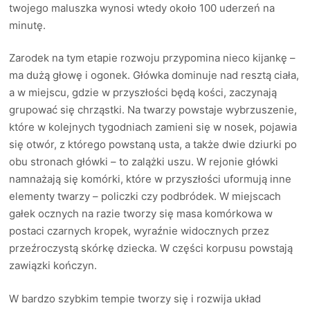
twojego maluszka wynosi wtedy około 100 uderzeń na
minutę.
Zarodek na tym etapie rozwoju przypomina nieco kijankę –
ma dużą głowę i ogonek. Główka dominuje nad resztą ciała,
a w miejscu, gdzie w przyszłości będą kości, zaczynają
grupować się chrząstki. Na twarzy powstaje wybrzuszenie,
które w kolejnych tygodniach zamieni się w nosek, pojawia
się otwór, z którego powstaną usta, a także dwie dziurki po
obu stronach główki – to zalążki uszu. W rejonie główki
namnażają się komórki, które w przyszłości uformują inne
elementy twarzy – policzki czy podbródek. W miejscach
gałek ocznych na razie tworzy się masa komórkowa w
postaci czarnych kropek, wyraźnie widocznych przez
przeźroczystą skórkę dziecka. W części korpusu powstają
zawiązki kończyn.
W bardzo szybkim tempie tworzy się i rozwija układ