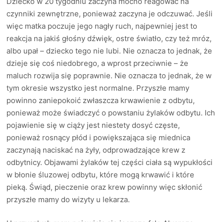
Dziecko w 20 tygodniu zaczyna mocno reagować na
czynniki zewnętrzne, ponieważ zaczyna je odczuwać. Jeśli
więc matka poczuje jego nagły ruch, najpewniej jest to
reakcja na jakiś głośny dźwięk, ostre światło, czy też mróz,
albo upał – dziecko tego nie lubi. Nie oznacza to jednak, że
dzieje się coś niedobrego, a wprost przeciwnie – że
maluch rozwija się poprawnie. Nie oznacza to jednak, że w
tym okresie wszystko jest normalne. Przyszłe mamy
powinno zaniepokoić zwłaszcza krwawienie z odbytu,
ponieważ może świadczyć o powstaniu żylaków odbytu. Ich
pojawienie się w ciąży jest niestety dosyć częste,
ponieważ rosnący płód i powiększająca się miednica
zaczynają naciskać na żyły, odprowadzające krew z
odbytnicy. Objawami żylaków tej części ciała są wypukłości
w błonie śluzowej odbytu, które mogą krwawić i które
pieką. Świąd, pieczenie oraz krew powinny więc skłonić
przyszłe mamy do wizyty u lekarza.