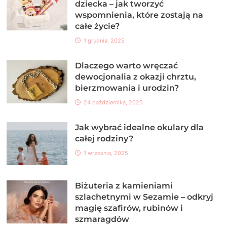
dziecka – jak tworzyć
wspomnienia, które zostają na
całe życie?
1 grudnia, 2025
Dlaczego warto wręczać
dewocjonalia z okazji chrztu,
bierzmowania i urodzin?
24 października, 2025
Jak wybrać idealne okulary dla
całej rodziny?
1 września, 2025
Biżuteria z kamieniami
szlachetnymi w Sezamie – odkryj
magię szafirów, rubinów i
szmaragdów