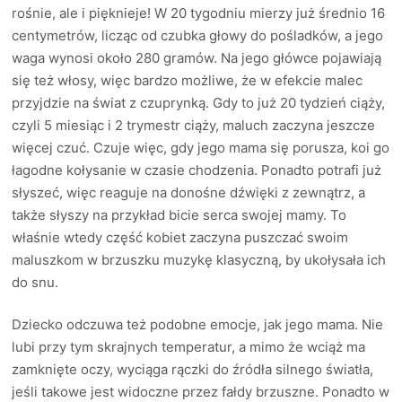
rośnie, ale i pięknieje! W 20 tygodniu mierzy już średnio 16
centymetrów, licząc od czubka głowy do pośladków, a jego
waga wynosi około 280 gramów. Na jego główce pojawiają
się też włosy, więc bardzo możliwe, że w efekcie malec
przyjdzie na świat z czuprynką. Gdy to już 20 tydzień ciąży,
czyli 5 miesiąc i 2 trymestr ciąży, maluch zaczyna jeszcze
więcej czuć. Czuje więc, gdy jego mama się porusza, koi go
łagodne kołysanie w czasie chodzenia. Ponadto potrafi już
słyszeć, więc reaguje na donośne dźwięki z zewnątrz, a
także słyszy na przykład bicie serca swojej mamy. To
właśnie wtedy część kobiet zaczyna puszczać swoim
maluszkom w brzuszku muzykę klasyczną, by ukołysała ich
do snu.
Dziecko odczuwa też podobne emocje, jak jego mama. Nie
lubi przy tym skrajnych temperatur, a mimo że wciąż ma
zamknięte oczy, wyciąga rączki do źródła silnego światła,
jeśli takowe jest widoczne przez fałdy brzuszne. Ponadto w