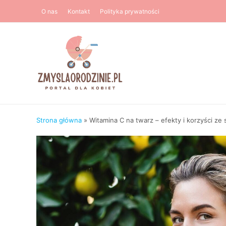
Przejdź
O nas
Kontakt
Polityka prywatności
do
treści
Strona główna
»
Witamina C na twarz – efekty i korzyści ze