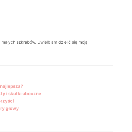
 małych szkrabów. Uwielbiam dzielić się moją
 najlepsza?
kty i skutki uboczne
orzyści
óry głowy