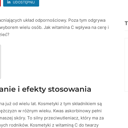
UDOSTĘPNIJ
acniających układ odpornościowy. Poza tym odgrywa
T
m wyborem wielu osób. Jak witamina C wpływa na cerę i
zieć?
anie i efekty stosowania
na już od wielu lat. Kosmetyki z tym składnikiem są
z mężczyzn w różnym wieku. Kwas askorbinowy pełni
naszej skóry. To silny przeciwutleniacz, który ma za
nych rodników. Kosmetyki z witaminą C do twarzy