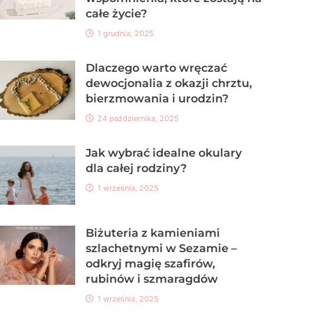
całe życie?
1 grudnia, 2025
Dlaczego warto wręczać
dewocjonalia z okazji chrztu,
bierzmowania i urodzin?
24 października, 2025
Jak wybrać idealne okulary
dla całej rodziny?
1 września, 2025
Biżuteria z kamieniami
szlachetnymi w Sezamie –
odkryj magię szafirów,
rubinów i szmaragdów
1 września, 2025