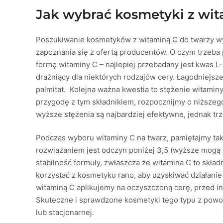
Jak wybrać kosmetyki z wi
Poszukiwanie kosmetyków z witaminą C do twarzy wy
zapoznania się z ofertą producentów. O czym trzeb
formę witaminy C – najlepiej przebadany jest kwas L
drażniący dla niektórych rodzajów cery. Łagodniejsze
palmitat. Kolejna ważna kwestia to stężenie witami
przygodę z tym składnikiem, rozpocznijmy o niższego
wyższe stężenia są najbardziej efektywne, jednak tr
Podczas wyboru witaminy C na twarz, pamiętajmy ta
rozwiązaniem jest odczyn poniżej 3,5 (wyższe mogą
stabilność formuły, zwłaszcza że witamina C to składni
korzystać z kosmetyku rano, aby uzyskiwać działani
witaminą C aplikujemy na oczyszczoną cerę, przed in
Skuteczne i sprawdzone kosmetyki tego typu z powo
lub stacjonarnej.