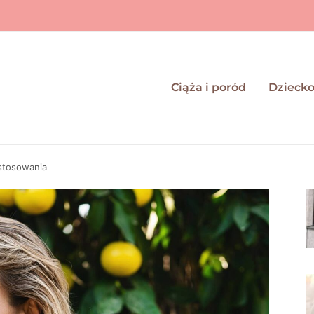
Ciąża i poród
Dzieck
 stosowania