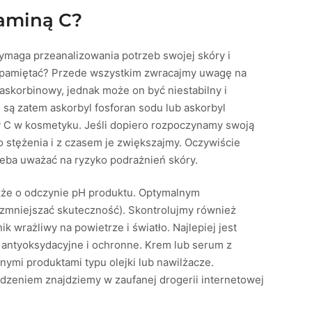
taminą C?
maga przeanalizowania potrzeb swojej skóry i
a pamiętać? Przede wszystkim zwracajmy uwagę na
-askorbinowy, jednak może on być niestabilny i
 są zatem askorbyl fosforan sodu lub askorbyl
ny C w kosmetyku. Jeśli dopiero rozpoczynamy swoją
 stężenia i z czasem je zwiększajmy. Oczywiście
zeba uważać na ryzyko podrażnień skóry.
kże o odczynie pH produktu. Optymalnym
 zmniejszać skuteczność). Skontrolujmy również
k wrażliwy na powietrze i światło. Najlepiej jest
e antyoksydacyjne i ochronne. Krem lub serum z
nymi produktami typu olejki lub nawilżacze.
dzeniem znajdziemy w zaufanej drogerii internetowej