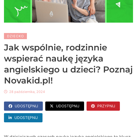
DZIECKO
Jak wspólnie, rodzinnie
wspierać naukę języka
angielskiego u dzieci? Poznaj
Novakid.pl!
28 października, 2024
UDOSTĘPNIJ
UDOSTĘPNIJ
PRZYPNIJ
UDOSTĘPNIJ
W dzisiejszych czasach nauka języka angielskiego to klucz