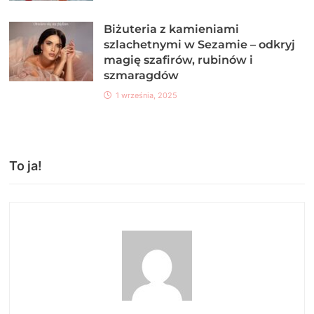
Biżuteria z kamieniami
szlachetnymi w Sezamie – odkryj
magię szafirów, rubinów i
szmaragdów
1 września, 2025
To ja!