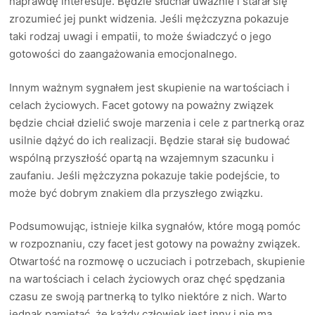
naprawdę interesuje. Będzie słuchał uważnie i starał się
zrozumieć jej punkt widzenia. Jeśli mężczyzna pokazuje
taki rodzaj uwagi i empatii, to może świadczyć o jego
gotowości do zaangażowania emocjonalnego.
Innym ważnym sygnałem jest skupienie na wartościach i
celach życiowych. Facet gotowy na poważny związek
będzie chciał dzielić swoje marzenia i cele z partnerką oraz
usilnie dążyć do ich realizacji. Będzie starał się budować
wspólną przyszłość opartą na wzajemnym szacunku i
zaufaniu. Jeśli mężczyzna pokazuje takie podejście, to
może być dobrym znakiem dla przyszłego związku.
Podsumowując, istnieje kilka sygnałów, które mogą pomóc
w rozpoznaniu, czy facet jest gotowy na poważny związek.
Otwartość na rozmowę o uczuciach i potrzebach, skupienie
na wartościach i celach życiowych oraz chęć spędzania
czasu ze swoją partnerką to tylko niektóre z nich. Warto
jednak pamiętać, że każdy człowiek jest inny i nie ma