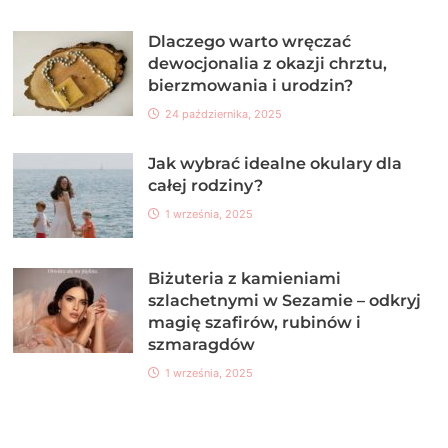
Dlaczego warto wręczać
dewocjonalia z okazji chrztu,
bierzmowania i urodzin?
24 października, 2025
Jak wybrać idealne okulary dla
całej rodziny?
1 września, 2025
Biżuteria z kamieniami
szlachetnymi w Sezamie – odkryj
magię szafirów, rubinów i
szmaragdów
1 września, 2025