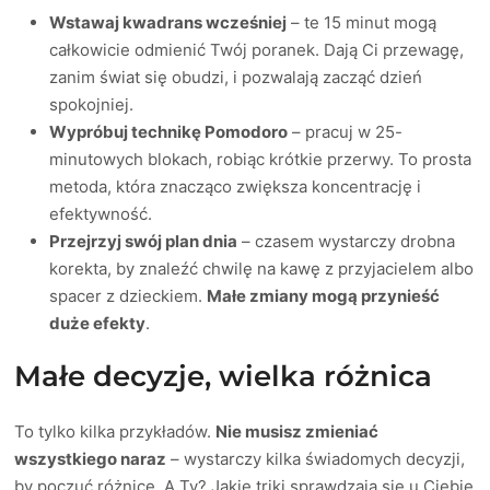
Wstawaj kwadrans wcześniej
– te 15 minut mogą
całkowicie odmienić Twój poranek. Dają Ci przewagę,
zanim świat się obudzi, i pozwalają zacząć dzień
spokojniej.
Wypróbuj technikę Pomodoro
– pracuj w 25-
minutowych blokach, robiąc krótkie przerwy. To prosta
metoda, która znacząco zwiększa koncentrację i
efektywność.
Przejrzyj swój plan dnia
– czasem wystarczy drobna
korekta, by znaleźć chwilę na kawę z przyjacielem albo
spacer z dzieckiem.
Małe zmiany mogą przynieść
duże efekty
.
Małe decyzje, wielka różnica
To tylko kilka przykładów.
Nie musisz zmieniać
wszystkiego naraz
– wystarczy kilka świadomych decyzji,
by poczuć różnicę. A Ty? Jakie triki sprawdzają się u Ciebie