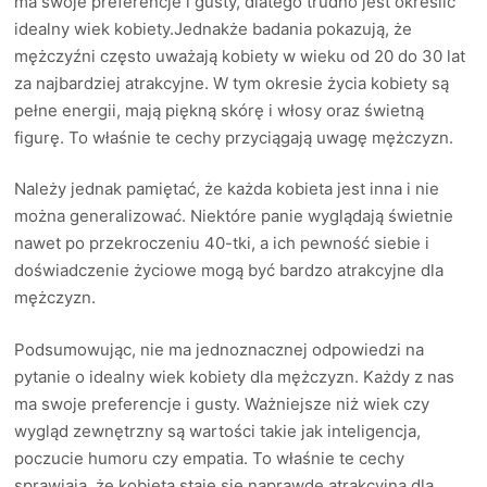
ma swoje preferencje i gusty, dlatego trudno jest określić
idealny wiek kobiety.Jednakże badania pokazują, że
mężczyźni często uważają kobiety w wieku od 20 do 30 lat
za najbardziej atrakcyjne. W tym okresie życia kobiety są
pełne energii, mają piękną skórę i włosy oraz świetną
figurę. To właśnie te cechy przyciągają uwagę mężczyzn.
Należy jednak pamiętać, że każda kobieta jest inna i nie
można generalizować. Niektóre panie wyglądają świetnie
nawet po przekroczeniu 40-tki, a ich pewność siebie i
doświadczenie życiowe mogą być bardzo atrakcyjne dla
mężczyzn.
Podsumowując, nie ma jednoznacznej odpowiedzi na
pytanie o idealny wiek kobiety dla mężczyzn. Każdy z nas
ma swoje preferencje i gusty. Ważniejsze niż wiek czy
wygląd zewnętrzny są wartości takie jak inteligencja,
poczucie humoru czy empatia. To właśnie te cechy
sprawiają, że kobieta staje się naprawdę atrakcyjna dla