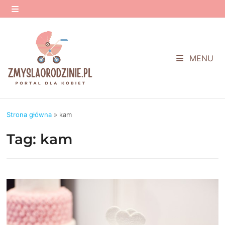
Przejdź
do
MENU
treści
MENU
Strona główna
»
kam
Tag:
kam