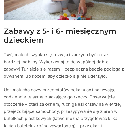
Zabawy z 5- i 6- miesięcznym
dzieckiem
Twój maluch szybko się rozwija i zaczyna być coraz
bardziej mobilny. Wykorzystaj to do wspólnej dobrej
zabawy! Turlajcie się razem – bezpieczna będzie podłoga z
dywanem lub kocem, aby dziecko się nie uderzyło.
Ucz malucha nazw przedmiotów pokazując i nazywając
codziennie te same otaczające go rzeczy. Obserwujcie
otoczenie – ptaki za oknem, ruch gałęzi drzew na wietrze,
przejeżdżające samochody, przesypywanie się ziaren w
butelkach plastikowych (łatwo można przygotować kilka
takich butelek z różną zawartością) – przy okazji