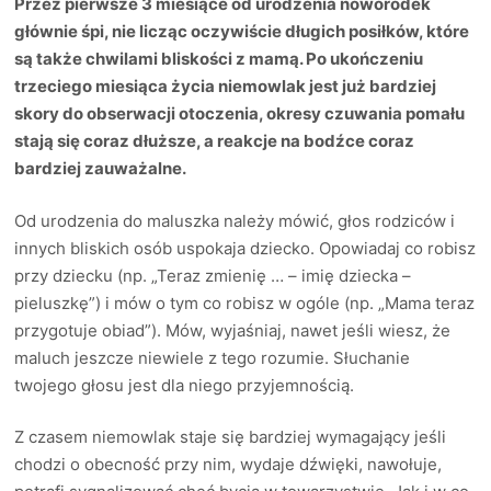
Przez pierwsze 3 miesiące od urodzenia noworodek
głównie śpi, nie licząc oczywiście długich posiłków, które
są także chwilami bliskości z mamą. Po ukończeniu
trzeciego miesiąca życia niemowlak jest już bardziej
skory do obserwacji otoczenia, okresy czuwania pomału
stają się coraz dłuższe, a reakcje na bodźce coraz
bardziej zauważalne.
Od urodzenia do maluszka należy mówić, głos rodziców i
innych bliskich osób uspokaja dziecko. Opowiadaj co robisz
przy dziecku (np. „Teraz zmienię … – imię dziecka –
pieluszkę”) i mów o tym co robisz w ogóle (np. „Mama teraz
przygotuje obiad”). Mów, wyjaśniaj, nawet jeśli wiesz, że
maluch jeszcze niewiele z tego rozumie. Słuchanie
twojego głosu jest dla niego przyjemnością.
Z czasem niemowlak staje się bardziej wymagający jeśli
chodzi o obecność przy nim, wydaje dźwięki, nawołuje,