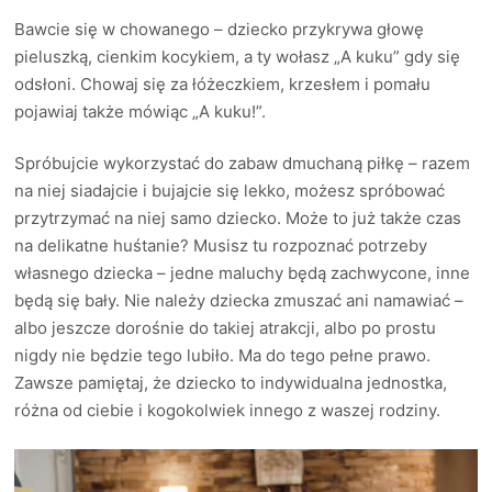
Bawcie się w chowanego – dziecko przykrywa głowę
pieluszką, cienkim kocykiem, a ty wołasz „A kuku” gdy się
odsłoni. Chowaj się za łóżeczkiem, krzesłem i pomału
pojawiaj także mówiąc „A kuku!”.
Spróbujcie wykorzystać do zabaw dmuchaną piłkę – razem
na niej siadajcie i bujajcie się lekko, możesz spróbować
przytrzymać na niej samo dziecko. Może to już także czas
na delikatne huśtanie? Musisz tu rozpoznać potrzeby
własnego dziecka – jedne maluchy będą zachwycone, inne
będą się bały. Nie należy dziecka zmuszać ani namawiać –
albo jeszcze dorośnie do takiej atrakcji, albo po prostu
nigdy nie będzie tego lubiło. Ma do tego pełne prawo.
Zawsze pamiętaj, że dziecko to indywidualna jednostka,
różna od ciebie i kogokolwiek innego z waszej rodziny.