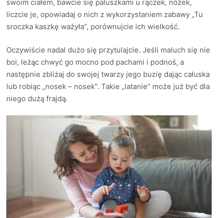
swoim ciałem, bawcie się paluszkami u rączek, nóżek,
liczcie je, opowiadaj o nich z wykorzystaniem zabawy „Tu
sroczka kaszkę ważyła”, porównujcie ich wielkość.
Oczywiście nadal dużo się przytulajcie. Jeśli maluch się nie
boi, leżąc chwyć go mocno pod pachami i podnoś, a
następnie zbliżaj do swojej twarzy jego buzię dając całuska
lub robiąc „nosek – nosek”. Takie „latanie” może już być dla
niego dużą frajdą.